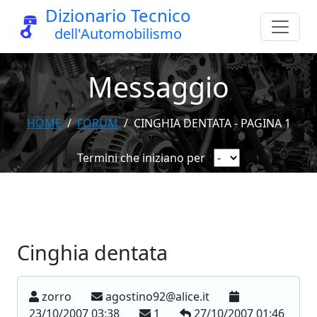
Dizionario Tecnico
dell'Automobilismo
Messaggio
HOME
FORUM
CINGHIA DENTATA - PAGINA 1
Termini che iniziano per
Cinghia dentata
zorro
agostino92@alice.it
23/10/2007 03:38
1
27/10/2007 01:46