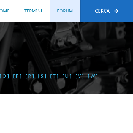
OME
TERMINI
FORUM
CERCA
[ O ]
[ P ]
[ R ]
[ S ]
[ T ]
[ U ]
[ V ]
[ W ]