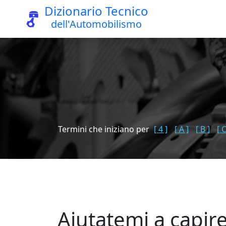
Dizionario Tecnico
dell'Automobilismo
Termini che iniziano per
[ 4 ]
[ A ]
[ B ]
[ C
Aiutatemi a capir