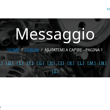
H
Messaggio
HOME
FORUM
AIUTATEMI A CAPIRE - PAGINA 1
 ]
[ D ]
[ E ]
[ F ]
[ G ]
[ H ]
[ I ]
[ K ]
[ L ]
[ M ]
[ N ]
[ Z ]
e