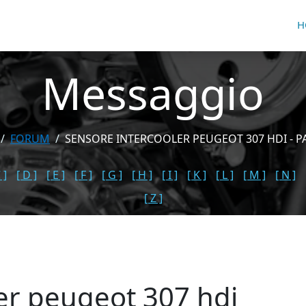
H
Messaggio
FORUM
SENSORE INTERCOOLER PEUGEOT 307 HDI - P
 ]
[ D ]
[ E ]
[ F ]
[ G ]
[ H ]
[ I ]
[ K ]
[ L ]
[ M ]
[ N ]
[ Z ]
er peugeot 307 hdi