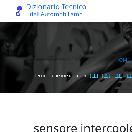
Dizionario Tecnico
dell'Automobilismo
HOME
Termini che iniziano per
[ 4 ]
[ A ]
[ B ]
[ C
sensore intercool