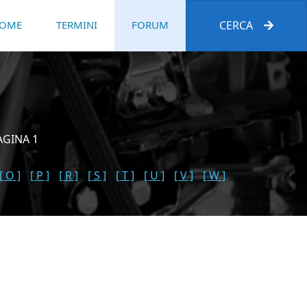
OME
TERMINI
FORUM
CERCA
AGINA 1
[ O ]
[ P ]
[ R ]
[ S ]
[ T ]
[ U ]
[ V ]
[ W ]