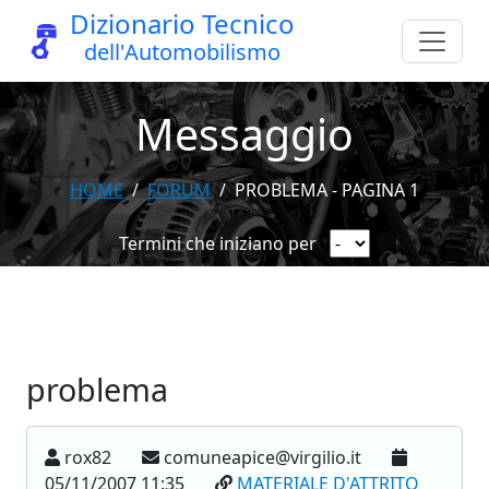
Dizionario Tecnico
dell'Automobilismo
Messaggio
HOME
FORUM
PROBLEMA - PAGINA 1
Termini che iniziano per
problema
rox82
comuneapice@virgilio.it
05/11/2007 11:35
MATERIALE D'ATTRITO