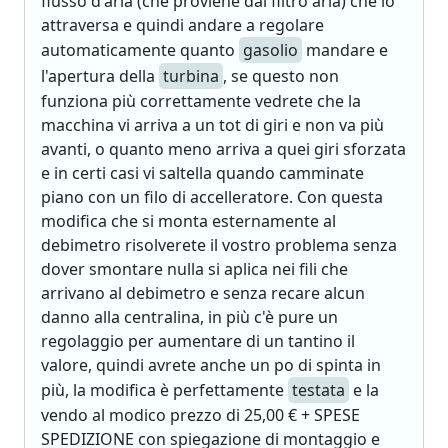
flusso d'aria (che proviene dal filtro aria) che lo
attraversa e quindi andare a regolare
automaticamente quanto
gasolio
mandare e
l'apertura della
turbina
, se questo non
funziona più correttamente vedrete che la
macchina vi arriva a un tot di giri e non va più
avanti, o quanto meno arriva a quei giri sforzata
e in certi casi vi saltella quando camminate
piano con un filo di accelleratore. Con questa
modifica che si monta esternamente al
debimetro risolverete il vostro problema senza
dover smontare nulla si aplica nei fili che
arrivano al debimetro e senza recare alcun
danno alla centralina, in più c'è pure un
regolaggio per aumentare di un tantino il
valore, quindi avrete anche un po di spinta in
più, la modifica è perfettamente
testata
e la
vendo al modico prezzo di 25,00 € + SPESE
SPEDIZIONE con spiegazione di montaggio e