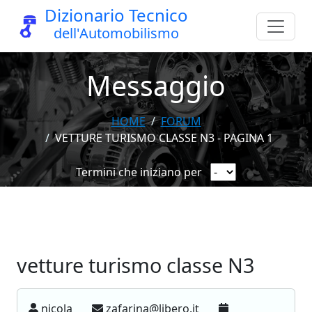
Dizionario Tecnico
dell'Automobilismo
Messaggio
HOME
FORUM
VETTURE TURISMO CLASSE N3 - PAGINA 1
Termini che iniziano per
vetture turismo classe N3
nicola
zafarina@libero.it