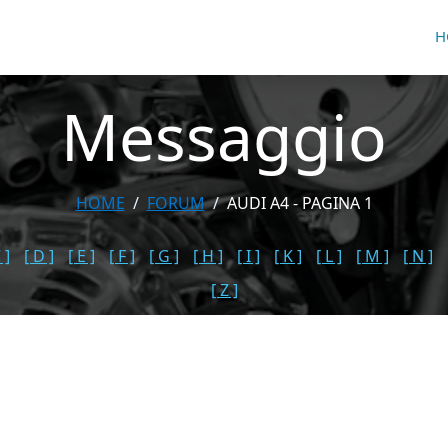
H
Messaggio
HOME
FORUM
AUDI A4 - PAGINA 1
 ]
[ D ]
[ E ]
[ F ]
[ G ]
[ H ]
[ I ]
[ K ]
[ L ]
[ M ]
[ N ]
[ Z ]