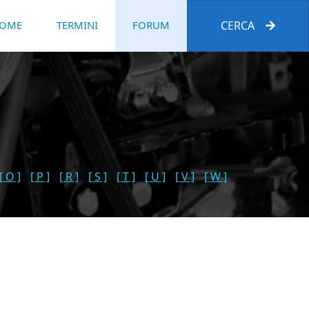
OME
TERMINI
FORUM
CERCA
[ O ]
[ P ]
[ R ]
[ S ]
[ T ]
[ U ]
[ V ]
[ W ]