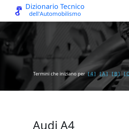
Dizionario Tecnico
dell'Automobilismo
Termini che iniziano per
[ 4 ]
[ A ]
[ B ]
[ C
Audi A4