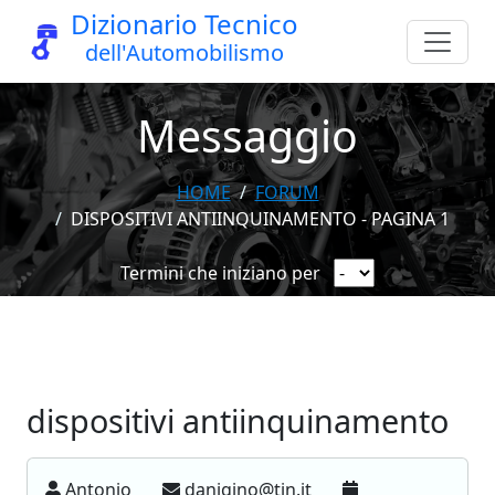
Dizionario Tecnico
dell'Automobilismo
Messaggio
HOME
FORUM
DISPOSITIVI ANTIINQUINAMENTO - PAGINA 1
Termini che iniziano per
dispositivi antiinquinamento
Antonio
danigino@tin.it