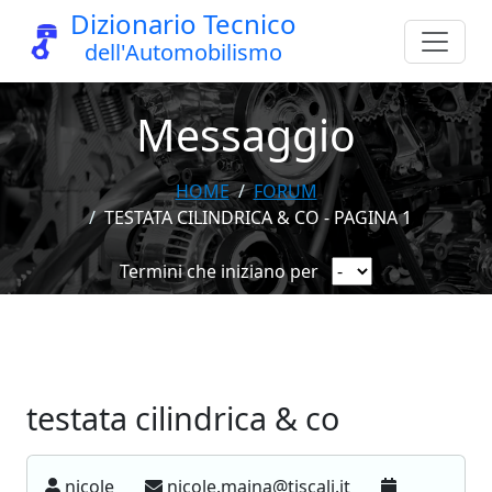
Dizionario Tecnico
dell'Automobilismo
Messaggio
HOME
FORUM
TESTATA CILINDRICA & CO - PAGINA 1
Termini che iniziano per
testata cilindrica & co
nicole
nicole.maina@tiscali.it