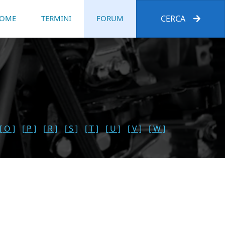
OME
TERMINI
FORUM
CERCA
[ O ]
[ P ]
[ R ]
[ S ]
[ T ]
[ U ]
[ V ]
[ W ]