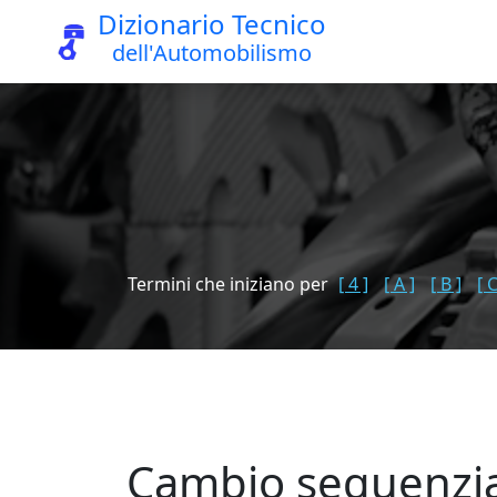
Dizionario Tecnico
dell'Automobilismo
Termini che iniziano per
[ 4 ]
[ A ]
[ B ]
[ C
Cambio sequenzi