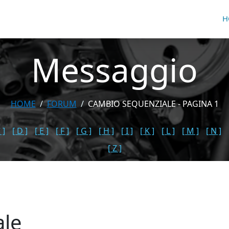
H
Messaggio
HOME
FORUM
CAMBIO SEQUENZIALE - PAGINA 1
 ]
[ D ]
[ E ]
[ F ]
[ G ]
[ H ]
[ I ]
[ K ]
[ L ]
[ M ]
[ N ]
[ Z ]
ale