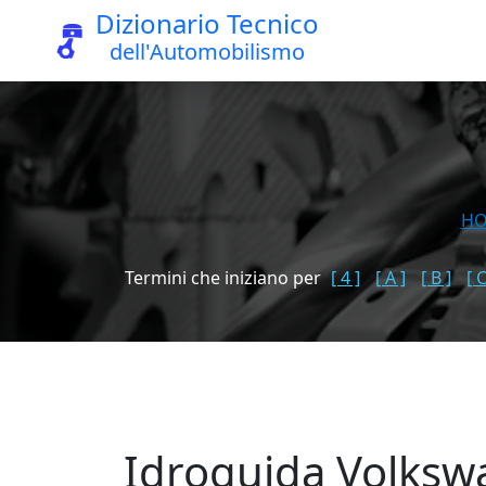
Dizionario Tecnico
dell'Automobilismo
H
Termini che iniziano per
[ 4 ]
[ A ]
[ B ]
[ C
Idroguida Volksw