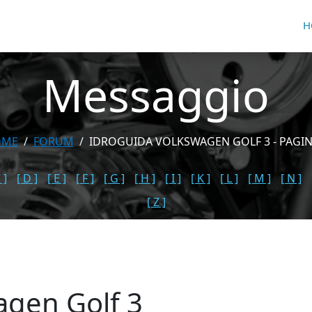
H
Messaggio
OME
FORUM
IDROGUIDA VOLKSWAGEN GOLF 3 - PAGIN
 ]
[ D ]
[ E ]
[ F ]
[ G ]
[ H ]
[ I ]
[ K ]
[ L ]
[ M ]
[ N ]
[ Z ]
agen Golf 3