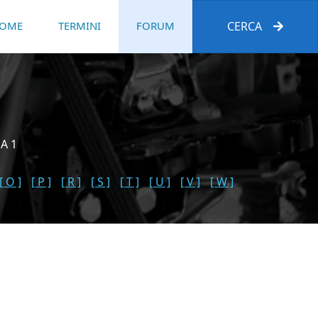
OME
TERMINI
FORUM
CERCA
A 1
[ O ]
[ P ]
[ R ]
[ S ]
[ T ]
[ U ]
[ V ]
[ W ]