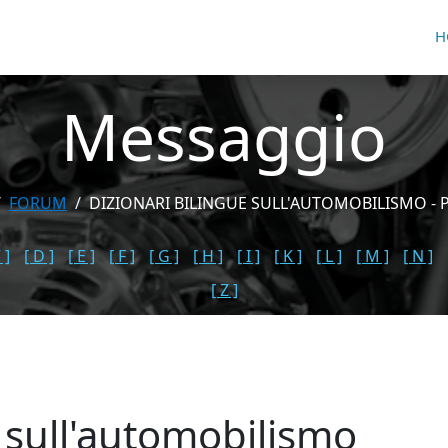
H
Messaggio
FORUM
DIZIONARI BILINGUE SULL'AUTOMOBILISMO - 
 ]
[ D ]
[ E ]
[ F ]
[ G ]
[ H ]
[ I ]
[ K ]
[ L ]
[ M ]
[ N ]
[ Z ]
e sull'automobilismo