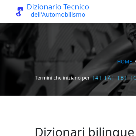
Dizionario Tecnico
dell'Automobilismo
HOME
Termini che iniziano per
[ 4 ]
[ A ]
[ B ]
[ C
Dizionari bilingu