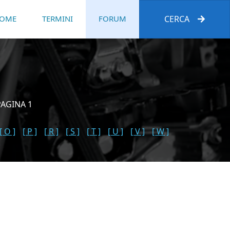
OME
TERMINI
FORUM
CERCA
PAGINA 1
[ O ]
[ P ]
[ R ]
[ S ]
[ T ]
[ U ]
[ V ]
[ W ]