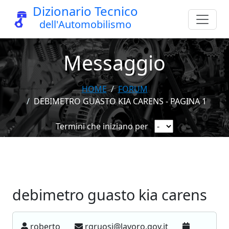
Dizionario Tecnico
dell'Automobilismo
Messaggio
HOME
FORUM
DEBIMETRO GUASTO KIA CARENS - PAGINA 1
Termini che iniziano per
debimetro guasto kia carens
roberto
rgruosi@lavoro.gov.it