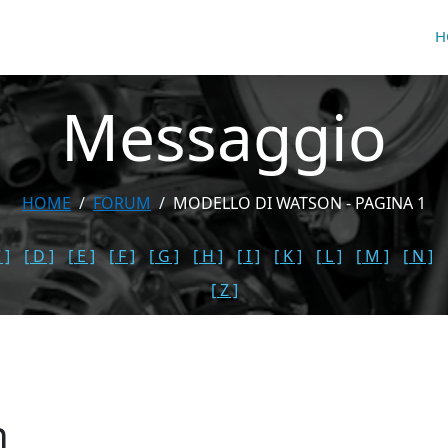
H
Messaggio
HOME
FORUM
MODELLO DI WATSON - PAGINA 1
 ]
[ D ]
[ E ]
[ F ]
[ G ]
[ H ]
[ I ]
[ K ]
[ L ]
[ M ]
[ N ]
[ Z ]
n