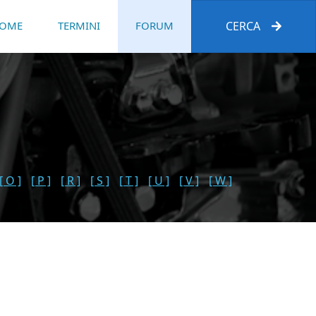
OME
TERMINI
FORUM
CERCA
[ O ]
[ P ]
[ R ]
[ S ]
[ T ]
[ U ]
[ V ]
[ W ]