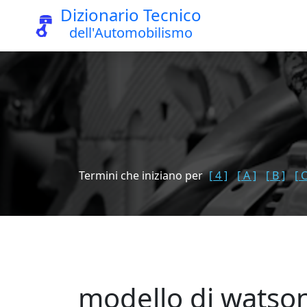
Dizionario Tecnico
dell'Automobilismo
Termini che iniziano per
[ 4 ]
[ A ]
[ B ]
[ C
modello di watso