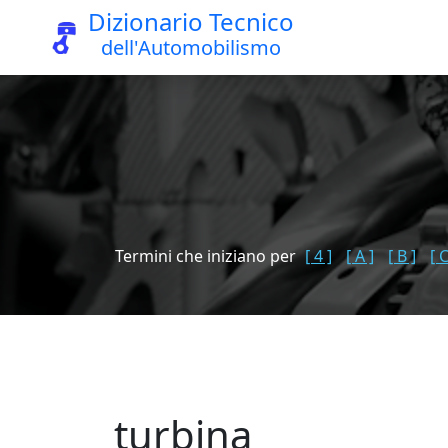
Dizionario Tecnico
dell'Automobilismo
Termini che iniziano per
[ 4 ]
[ A ]
[ B ]
[ C
turbina