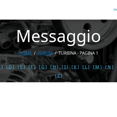
H
Messaggio
HOME
FORUM
TURBINA - PAGINA 1
 ]
[ D ]
[ E ]
[ F ]
[ G ]
[ H ]
[ I ]
[ K ]
[ L ]
[ M ]
[ N ]
[ Z ]