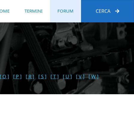
OME
TERMINI
FORUM
CERCA
[ O ]
[ P ]
[ R ]
[ S ]
[ T ]
[ U ]
[ V ]
[ W ]