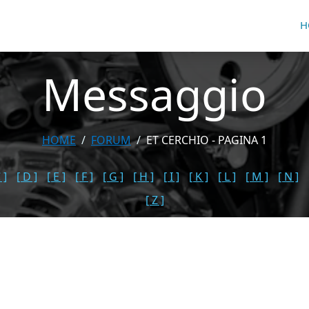
H
Messaggio
HOME
FORUM
ET CERCHIO - PAGINA 1
 ]
[ D ]
[ E ]
[ F ]
[ G ]
[ H ]
[ I ]
[ K ]
[ L ]
[ M ]
[ N ]
[ Z ]