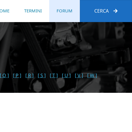
OME
TERMINI
FORUM
CERCA
[ O ]
[ P ]
[ R ]
[ S ]
[ T ]
[ U ]
[ V ]
[ W ]