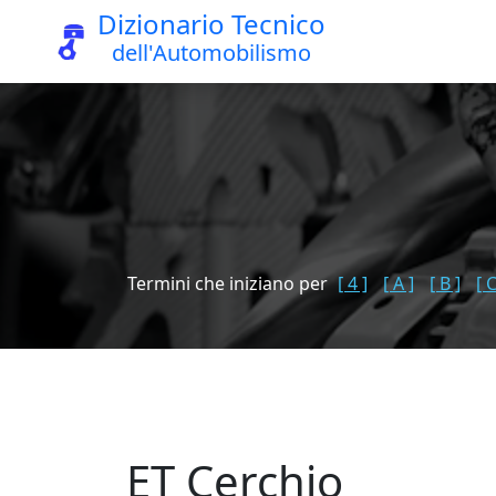
Dizionario Tecnico
dell'Automobilismo
Termini che iniziano per
[ 4 ]
[ A ]
[ B ]
[ C
ET Cerchio