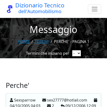
Dizionario Tecnico
dell'Automobilismo
Messaggio
HOME
FORUM
PERCHE' - PAGINA 1
Termini che iniziano per
Perche'
Sexsparrow
sex27777@hotlail.com
04/10/2005 04:03
2
09/12/2006 12:09