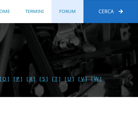
OME
TERMINI
FORUM
CERCA
[ O ]
[ P ]
[ R ]
[ S ]
[ T ]
[ U ]
[ V ]
[ W ]