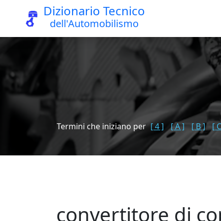
Dizionario Tecnico
dell'Automobilismo
Termini che iniziano per
[ 4 ]
[ A ]
[ B ]
[ C
convertitore di c