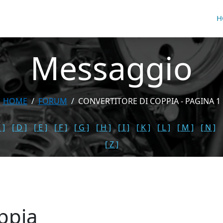
H
Messaggio
HOME
FORUM
CONVERTITORE DI COPPIA - PAGINA 1
 ]
[ D ]
[ E ]
[ F ]
[ G ]
[ H ]
[ I ]
[ K ]
[ L ]
[ M ]
[ N ]
[ Z ]
oppia