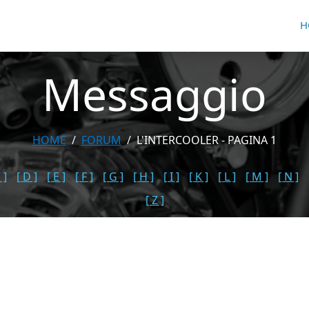
H
Messaggio
HOME
FORUM
L'INTERCOOLER - PAGINA 1
 ]
[ D ]
[ E ]
[ F ]
[ G ]
[ H ]
[ I ]
[ K ]
[ L ]
[ M ]
[ N ]
[ Z ]