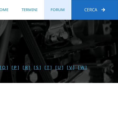
OME
TERMINI
FORUM
CERCA
[ O ]
[ P ]
[ R ]
[ S ]
[ T ]
[ U ]
[ V ]
[ W ]