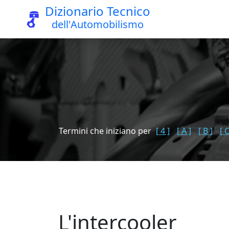
Dizionario Tecnico
dell'Automobilismo
Termini che iniziano per
[ 4 ]
[ A ]
[ B ]
[ C
L'intercooler