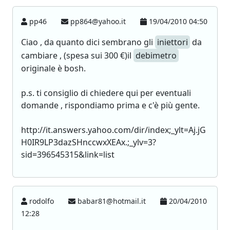
pp46
pp864@yahoo.it
19/04/2010 04:50
Ciao , da quanto dici sembrano gli
iniettori
da
cambiare , (spesa sui 300 €)il
debimetro
originale è bosh.
p.s. ti consiglio di chiedere qui per eventuali
domande , rispondiamo prima e c'è più gente.
http://it.answers.yahoo.com/dir/index;_ylt=Aj.jG
H0IR9LP3dazSHnccwxXEAx.;_ylv=3?
sid=396545315&link=list
rodolfo
babar81@hotmail.it
20/04/2010
12:28