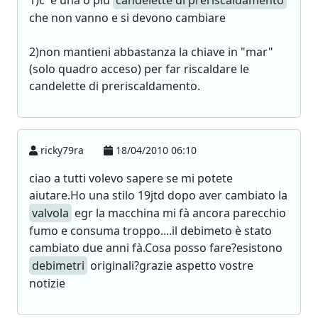
1)c' è una o più
candelette di preriscaldamento
che non vanno e si devono cambiare
2)non mantieni abbastanza la chiave in "mar"
(solo quadro acceso) per far riscaldare le
candelette di preriscaldamento.
ricky79ra
18/04/2010 06:10
ciao a tutti volevo sapere se mi potete
aiutare.Ho una stilo 19jtd dopo aver cambiato la
valvola
egr la macchina mi fà ancora parecchio
fumo e consuma troppo....il debimeto è stato
cambiato due anni fà.Cosa posso fare?esistono
debimetri
originali?grazie aspetto vostre
notizie