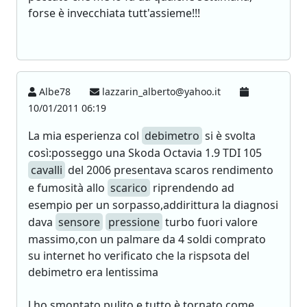
forse è invecchiata tutt'assieme!!!
Albe78
lazzarin_alberto@yahoo.it
10/01/2011 06:19
La mia esperienza col
debimetro
si è svolta
così:posseggo una Skoda Octavia 1.9 TDI 105
cavalli
del 2006 presentava scaros rendimento
e fumosità allo
scarico
riprendendo ad
esempio per un sorpasso,addirittura la diagnosi
dava
sensore
pressione
turbo fuori valore
massimo,con un palmare da 4 soldi comprato
su internet ho verificato che la rispsota del
debimetro era lentissima
l ho smontato pulito e tutto è tornato come