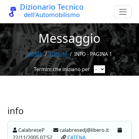
Dizionario Tecnico
dell'Automobilismo
Messaggio
HOME
FORUM
INFO - PAGINA 1
Termini che iniziano per
info
CalabreseP
calabresedj@libero.it
22/11/2005 07:52
CATENA