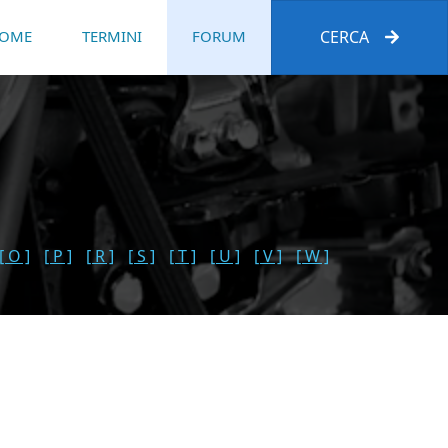
OME
TERMINI
FORUM
CERCA
[ O ]
[ P ]
[ R ]
[ S ]
[ T ]
[ U ]
[ V ]
[ W ]