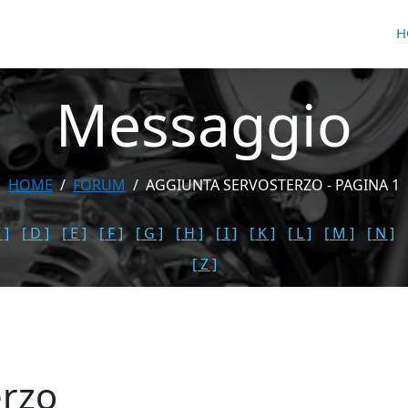
H
Messaggio
HOME
FORUM
AGGIUNTA SERVOSTERZO - PAGINA 1
 ]
[ D ]
[ E ]
[ F ]
[ G ]
[ H ]
[ I ]
[ K ]
[ L ]
[ M ]
[ N ]
[ Z ]
erzo