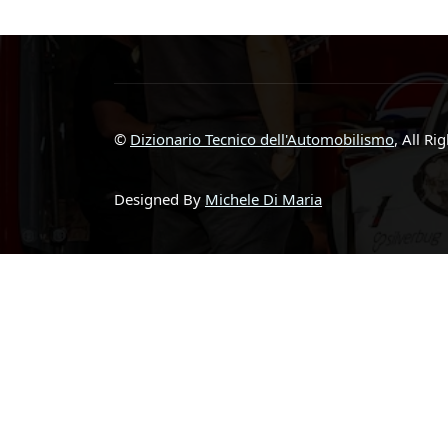
©
Dizionario Tecnico dell'Automobilismo
, All Ri
Designed By
Michele Di Maria