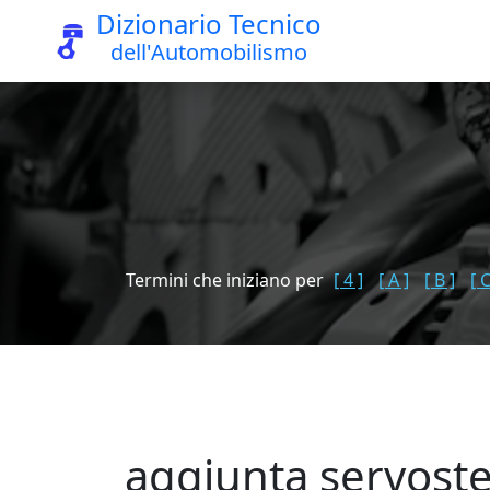
Dizionario Tecnico
dell'Automobilismo
Termini che iniziano per
[ 4 ]
[ A ]
[ B ]
[ C
aggiunta servost