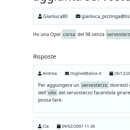
Gianluca80
gianluca_pizzinga@tisc
Ho una Opel
corsa
del 98 senza
servoster
Risposte
Andrea
miglio4@alice.it
26/12/2
Per aggiungere un
servosterzo
dovresti 
dell'
olio
del servosterzo facendola girare 
possa fare.
Cla
09/02/2007 11:36