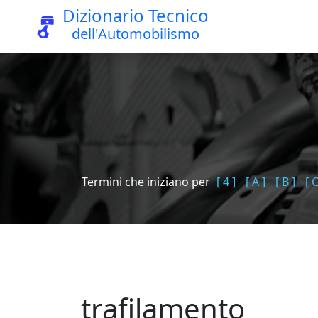
Dizionario Tecnico
dell'Automobilismo
Termini che iniziano per
[ 4 ]
[ A ]
[ B ]
[ C
trafilamento