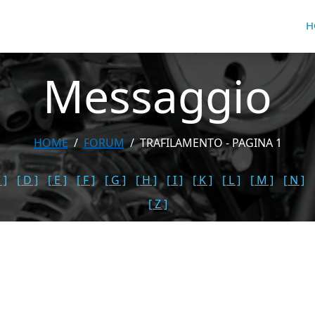
H
Messaggio
HOME
FORUM
TRAFILAMENTO - PAGINA 1
 ]
[ D ]
[ E ]
[ F ]
[ G ]
[ H ]
[ I ]
[ K ]
[ L ]
[ M ]
[ N ]
[ Z ]