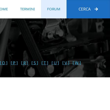
OME
TERMINI
FORUM
CERCA
[ O ]
[ P ]
[ R ]
[ S ]
[ T ]
[ U ]
[ V ]
[ W ]