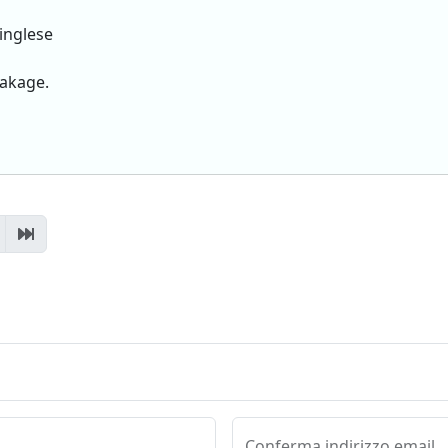
 inglese
eakage.
Conferma indirizzo email