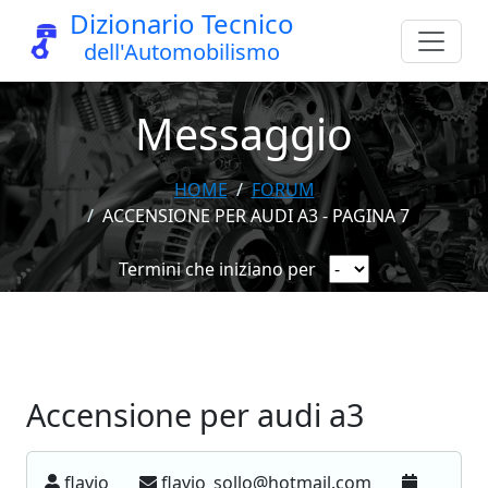
Dizionario Tecnico
dell'Automobilismo
Messaggio
HOME
FORUM
ACCENSIONE PER AUDI A3 - PAGINA 7
Termini che iniziano per
Accensione per audi a3
flavio
flavio_sollo@hotmail.com