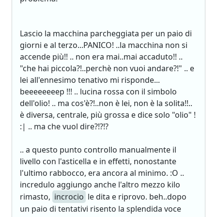
Lascio la macchina parcheggiata per un paio di
giorni e al terzo...PANICO! ..la macchina non si
accende più!! .. non era mai..mai accaduto!! ..
"che hai piccola?!..perchè non vuoi andare?!" .. e
lei all'ennesimo tenativo mi risponde...
beeeeeeeep !!! .. lucina rossa con il simbolo
dell'olio! .. ma cos'è?!..non è lei, non è la solita!!..
è diversa, centrale, più grossa e dice solo "olio" !
:| .. ma che vuol dire?!?!?
.. a questo punto controllo manualmente il
livello con l'asticella e in effetti, nonostante
l'ultimo rabbocco, era ancora al minimo. :O ..
incredulo aggiungo anche l'altro mezzo kilo
rimasto,
incrocio
le dita e riprovo. beh..dopo
un paio di tentativi risento la splendida voce