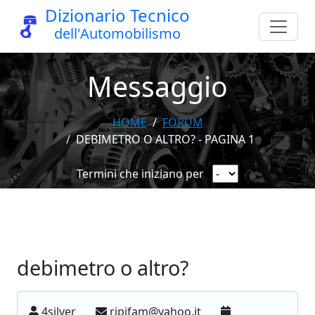
Dizionario Tecnico
dell'Automobilismo
Messaggio
HOME
FORUM
DEBIMETRO O ALTRO? - PAGINA 1
Termini che iniziano per
debimetro o altro?
4silver
ripifam@yahoo.it