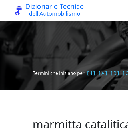
Dizionario Tecnico
dell'Automobilismo
Termini che iniziano per
[ 4 ]
[ A ]
[ B ]
[ C
marmitta catalitic