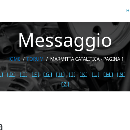
H
Messaggio
HOME
FORUM
MARMITTA CATALITICA - PAGINA 1
 ]
[ D ]
[ E ]
[ F ]
[ G ]
[ H ]
[ I ]
[ K ]
[ L ]
[ M ]
[ N ]
[ Z ]
a