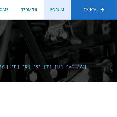
OME
TERMINI
FORUM
CERCA
[ O ]
[ P ]
[ R ]
[ S ]
[ T ]
[ U ]
[ V ]
[ W ]