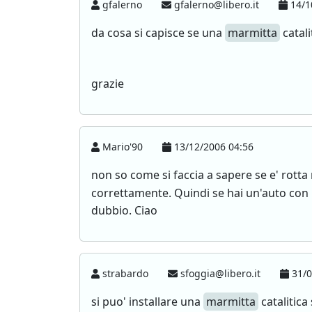
gfalerno
gfalerno@libero.it
14/1
da cosa si capisce se una
marmitta
catali
grazie
Mario'90
13/12/2006 04:56
non so come si faccia a sapere se e' rott
correttamente. Quindi se hai un'auto con p
dubbio. Ciao
strabardo
sfoggia@libero.it
31/0
si puo' installare una
marmitta
catalitica