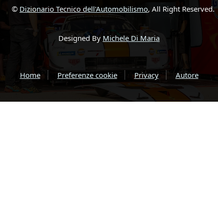
©
Dizionario Tecnico dell'Automobilismo
, All Right Reserved.
Designed By
Michele Di Maria
Home
Preferenze cookie
Privacy
Autore