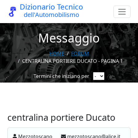
Dizionario Tecnico
dell'Automobilismo
Messaggio
HOME
FORUM
CENTRALINA PORTIERE DUCATO - PAGINA 1
Termini che iniziano per
centralina portiere Ducato
Mezzotoscano
mezzotoscano@alice.it