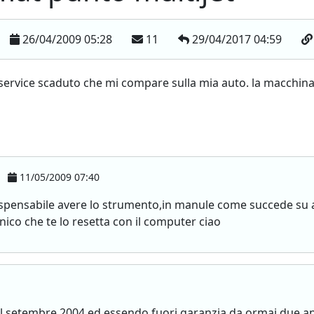
26/04/2009 05:28
11
29/04/2017 04:59
 service scaduto che mi compare sulla mia auto. la macchin
11/05/2009 07:40
ispensabile avere lo strumento,in manule come succede su a
nico che te lo resetta con il computer ciao
 setembre 2004,ed essendo fuori garanzia da ormai due an