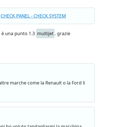
CHECK PANEL - CHECK SYSTEM
a è una punto 1.3
multijet
. grazie
ltre marche come la Renault o la Ford li
ni ho voluto tandagliarmi la macchina