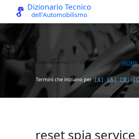
Dizionario Tecnico
dell'Automobilismo
HOME
Termini che iniziano per
[ 4 ]
[ A ]
[ B ]
[ C
reset spia service 