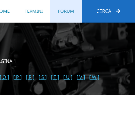
OME
TERMINI
FORUM
CERCA
AGINA 1
[ O ]
[ P ]
[ R ]
[ S ]
[ T ]
[ U ]
[ V ]
[ W ]