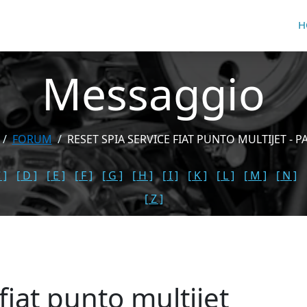
H
Messaggio
FORUM
RESET SPIA SERVICE FIAT PUNTO MULTIJET - P
 ]
[ D ]
[ E ]
[ F ]
[ G ]
[ H ]
[ I ]
[ K ]
[ L ]
[ M ]
[ N ]
[ Z ]
fiat punto multijet