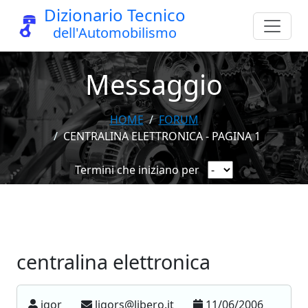
Dizionario Tecnico
dell'Automobilismo
Messaggio
HOME
FORUM
CENTRALINA ELETTRONICA - PAGINA 1
Termini che iniziano per
centralina elettronica
igor
ligors@libero.it
11/06/2006