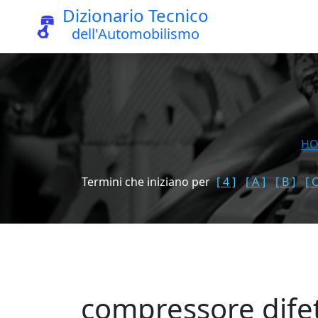
Dizionario Tecnico
dell'Automobilismo
H
Termini che iniziano per
[ 4 ]
[ A ]
[ B ]
[ C
compressore dife