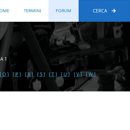
OME
TERMINI
FORUM
CERCA
A 1
[ O ]
[ P ]
[ R ]
[ S ]
[ T ]
[ U ]
[ V ]
[ W ]