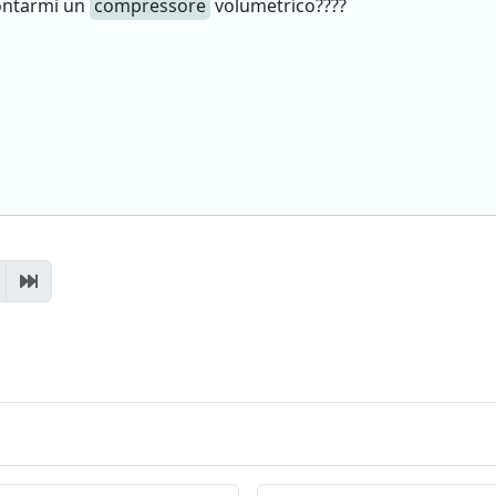
montarmi un
compressore
volumetrico????