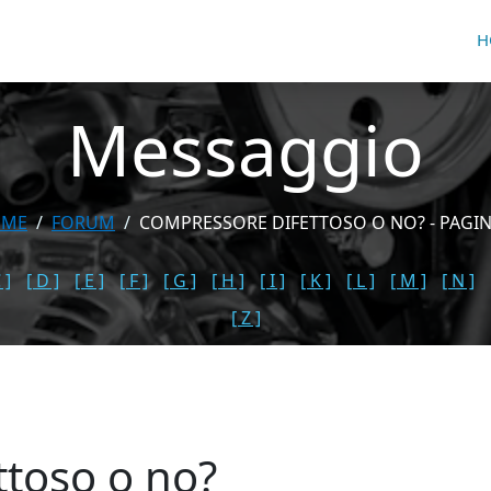
H
Messaggio
OME
FORUM
COMPRESSORE DIFETTOSO O NO? - PAGIN
 ]
[ D ]
[ E ]
[ F ]
[ G ]
[ H ]
[ I ]
[ K ]
[ L ]
[ M ]
[ N ]
[ Z ]
ttoso o no?