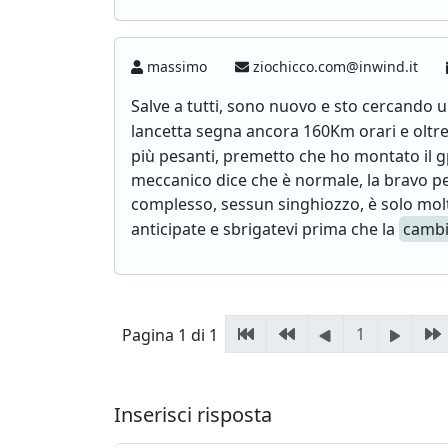
massimo
ziochicco.com@inwind.it
Salve a tutti, sono nuovo e sto cercando u
lancetta segna ancora 160Km orari e oltr
più pesanti, premetto che ho montato il gp
meccanico dice che è normale, la bravo pe
complesso, sessun singhiozzo, è solo molt
anticipate e sbrigatevi prima che la
camb
1
Pagina 1 di 1
Inserisci risposta