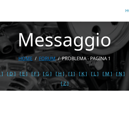
H
Messaggio
HOME
FORUM
PROBLEMA - PAGINA 1
 ]
[ D ]
[ E ]
[ F ]
[ G ]
[ H ]
[ I ]
[ K ]
[ L ]
[ M ]
[ N ]
[ Z ]