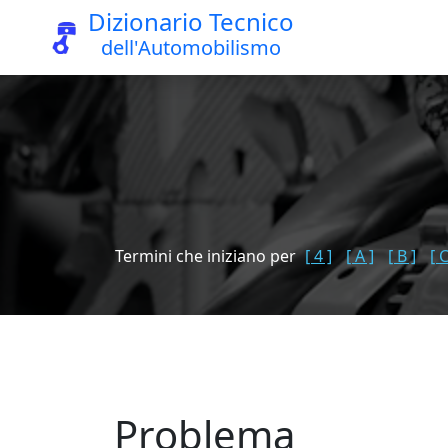
Dizionario Tecnico
dell'Automobilismo
Termini che iniziano per
[ 4 ]
[ A ]
[ B ]
[ C
Problema