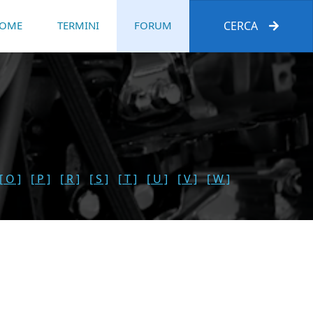
OME
TERMINI
FORUM
CERCA
[ O ]
[ P ]
[ R ]
[ S ]
[ T ]
[ U ]
[ V ]
[ W ]