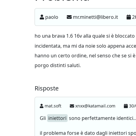
paolo
mr.minetti@libero.it
26
ho una brava 1.6 16v alla quale si è bloccat
incidentata, ma mi da noie solo appena accell
hanno un certo ordine, nel senso che se si è 
porgo distinti saluti.
Risposte
mat.soft
xnxx@katamail.com
30/
Gli
iniettori
sono perfettamente identici…
il problema forse è dato dagli iniettori sporc