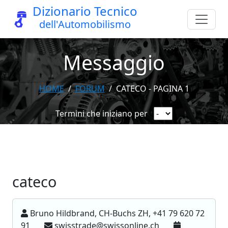
Dizionario Tecnico
dell'Automobilismo
Messaggio
HOME
FORUM
CATECO - PAGINA 1
Termini che iniziano per
cateco
Bruno Hildbrand, CH-Buchs ZH, +41 79 620 72
91
swisstrade@swissonline.ch