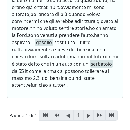
la benzina.me ne sono accorto quasi subito,ma
erano già entrati 10 lt.ovviamente mi sono
alterato,poi ancora di più quando voleva
convincermi che gli avrebbe adirittura giovato al
motore.nn ho voluto sentire storie,ho chiamato
la Ford,sono venuti a prendere l'auto,hanno
aspirato il
gasolio
sostituito il filtro
nafta,ovviamente a spese del benzinaio.ho
chiesto lumi sull'accaduto,magari x il futuro e mi
è stato detto che in un'auto con un
serbatoio
da 55 lt come la cmax si possono tollerare al
massimo 2,3 lt di benzina.quindi state
attenti/e!un ciao a tutte/i.
1
Pagina 1 di 1