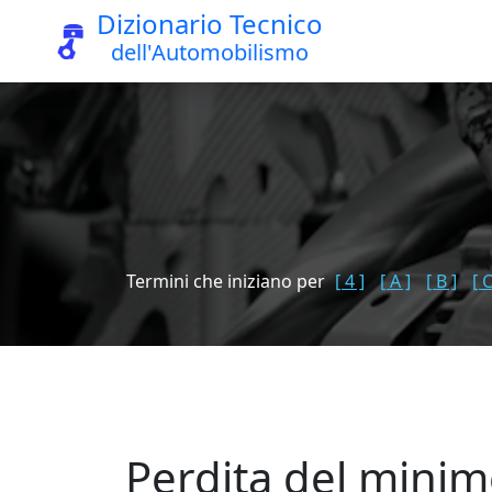
Dizionario Tecnico
dell'Automobilismo
Termini che iniziano per
[ 4 ]
[ A ]
[ B ]
[ C
Perdita del mini