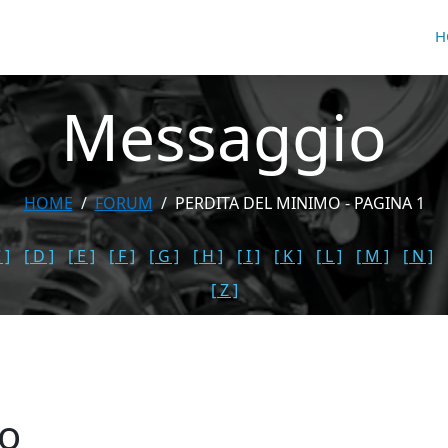
H
Messaggio
HOME
FORUM
PERDITA DEL MINIMO - PAGINA 1
 ]
[ D ]
[ E ]
[ F ]
[ G ]
[ H ]
[ I ]
[ K ]
[ L ]
[ M ]
[ N ]
[ Z ]
mo