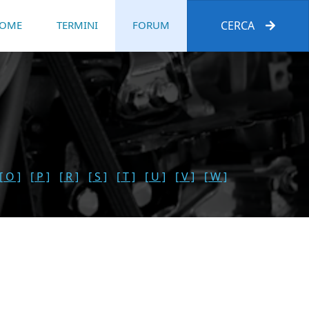
OME
TERMINI
FORUM
CERCA
[ O ]
[ P ]
[ R ]
[ S ]
[ T ]
[ U ]
[ V ]
[ W ]