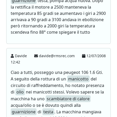
guarnizione
testa, pompa acqua nuova. Dopo
la rettifica il motore a 2500 manteneva la
temperatura 85 gradi se aumentavo i giri a 2900
arrivava a 90 gradi a 3100 andava in ebollizione
però ritornando a 2000 giri la temperatura
scendeva fino 88° come spiegare il tutto
Davide
davide@rmsrec.com
12/07/2008
12:42
Ciao a tutti, posseggo una peugeot 106 1.6 Gti.
A seguito della rottura di un
manicotto
del
circuito di raffreddamento, ho notato presenza
di
olio
nei manicotti stessi. Volevo sapere se la
macchina ha uno
scambiatore di calore
acqua/olio o se è dovuto quindi alla
guarnizione
di
testa
. La macchina mangiava