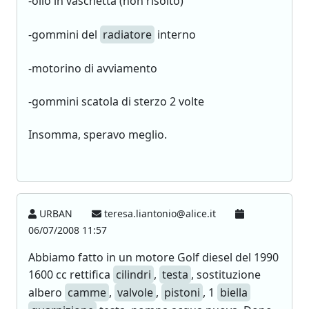
-olio in vaschetta (non risolto)
-gommini del
radiatore
interno
-motorino di avviamento
-gommini scatola di sterzo 2 volte
Insomma, speravo meglio.
URBAN
teresa.liantonio@alice.it
06/07/2008 11:57
Abbiamo fatto in un motore Golf diesel del 1990
1600 cc rettifica
cilindri
,
testa
, sostituzione
albero
camme
,
valvole
,
pistoni
, 1
biella