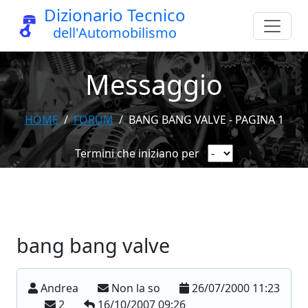
Dizionario Tecnico
dell'Automobilismo
Messaggio
HOME
FORUM
BANG BANG VALVE - PAGINA 1
Termini che iniziano per
bang bang valve
Andrea
Non la so
26/07/2000 11:23
2
16/10/2007 09:26