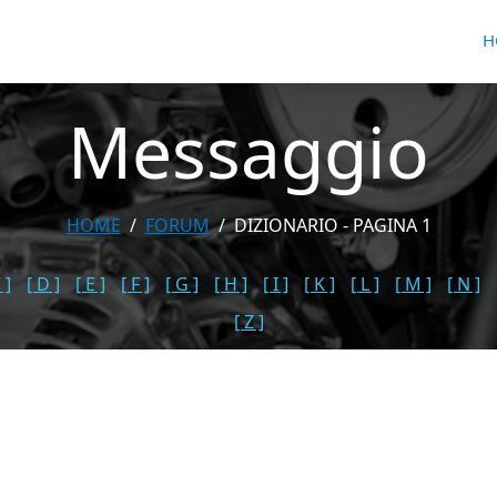
H
Messaggio
HOME
FORUM
DIZIONARIO - PAGINA 1
 ]
[ D ]
[ E ]
[ F ]
[ G ]
[ H ]
[ I ]
[ K ]
[ L ]
[ M ]
[ N ]
[ Z ]