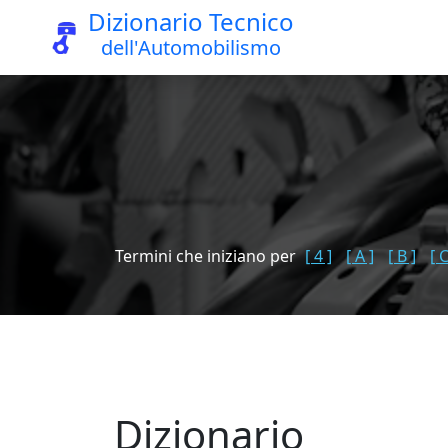
Dizionario Tecnico
dell'Automobilismo
Termini che iniziano per
[ 4 ]
[ A ]
[ B ]
[ C
Dizionario