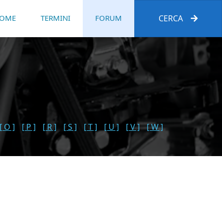
OME
TERMINI
FORUM
CERCA
[ O ]
[ P ]
[ R ]
[ S ]
[ T ]
[ U ]
[ V ]
[ W ]