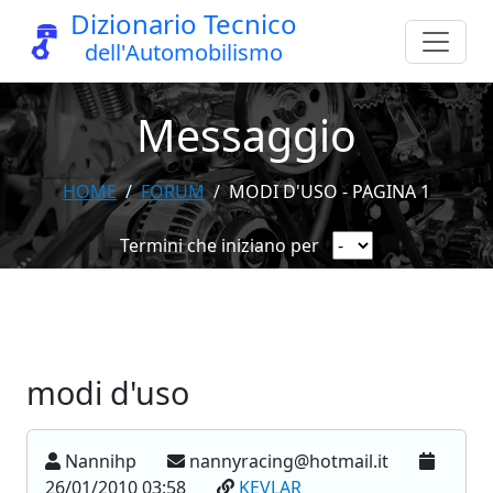
Dizionario Tecnico
dell'Automobilismo
Messaggio
HOME
FORUM
MODI D'USO - PAGINA 1
Termini che iniziano per
modi d'uso
Nannihp
nannyracing@hotmail.it
26/01/2010 03:58
KEVLAR