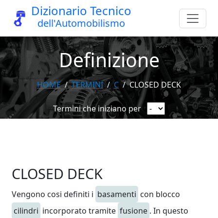
Dizionario Tecnico
dell'Automobilismo
Definizione
HOME
TERMINI
C
CLOSED DECK
Termini che iniziano per
CLOSED DECK
Vengono cosi definiti i
basamenti
con blocco
cilindri
incorporato tramite
fusione
. In questo