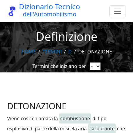
Dizionario Tecnico
dell'Automobilismo
Definizione
HOME
TERMINI
D
DETONAZIONE
Termini che iniziano per
DETONAZIONE
Viene cosi' chiamata la
combustione
di tipo
esplosivo di parte della miscela aria-
carburante
che