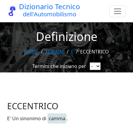
Dizionario Tecnico
dell'Automobilismo
Definizione
HOME
TERMINI
E
ECCENTRICO
Termini che iniziano per
ECCENTRICO
E' Un sinonimo di
camma
.