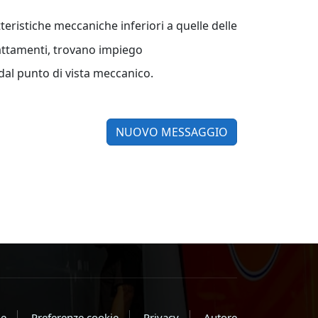
eristiche meccaniche inferiori a quelle delle
rattamenti, trovano impiego
dal punto di vista meccanico.
NUOVO MESSAGGIO
e
Preferenze cookie
Privacy
Autore