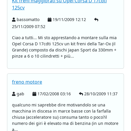
Kit freni maggiorati su Opel Corsa D 17cdti
125cv
bassomatto
19/11/2009 12:12
25/11/2009 07:52
Ciao a tutti... Mi sto apprestando a montare sulla mia
Opel Corsa D 17cdti 125cv un kit freni della Tar-Ox (il
Grande) composto da dischi Japan Sport da 330mm +
pinze a 6 o 10 cilindretti + più...
freno motore
gab
17/02/2008 03:16
28/10/2009 11:37
qualcuno mi saprebbe dire motivandolo se una
macchina in discesa in marce basse con la farfalla
chiusa (acceleratore su) consuma tanto o poco?il
numero dei giri è elevato ma di benzina (in un motore
a...