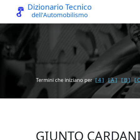
Dizionario Tecnico
dell'Automobilismo
Termini che iniziano per
[ 4 ]
[ A ]
[ B ]
[ C
GIUNTO CARDAN