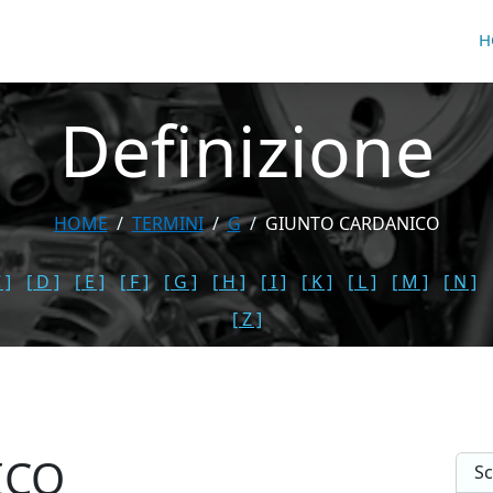
H
Definizione
HOME
TERMINI
G
GIUNTO CARDANICO
 ]
[ D ]
[ E ]
[ F ]
[ G ]
[ H ]
[ I ]
[ K ]
[ L ]
[ M ]
[ N ]
[ Z ]
ICO
Sc