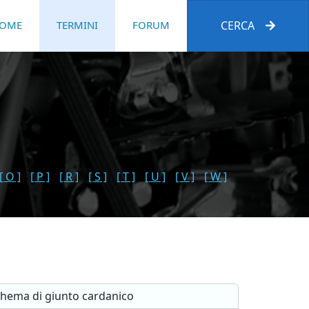
OME
TERMINI
FORUM
CERCA
[ O ]
[ P ]
[ R ]
[ S ]
[ T ]
[ U ]
[ V ]
[ W ]
hema di giunto cardanico