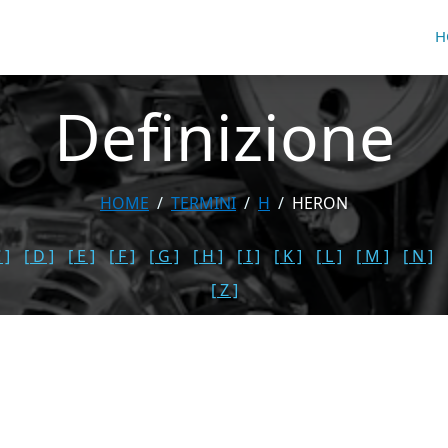
H
Definizione
HOME
TERMINI
H
HERON
 ]
[ D ]
[ E ]
[ F ]
[ G ]
[ H ]
[ I ]
[ K ]
[ L ]
[ M ]
[ N ]
[ Z ]