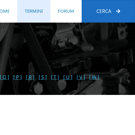
OME
TERMINI
FORUM
CERCA
[ O ]
[ P ]
[ R ]
[ S ]
[ T ]
[ U ]
[ V ]
[ W ]