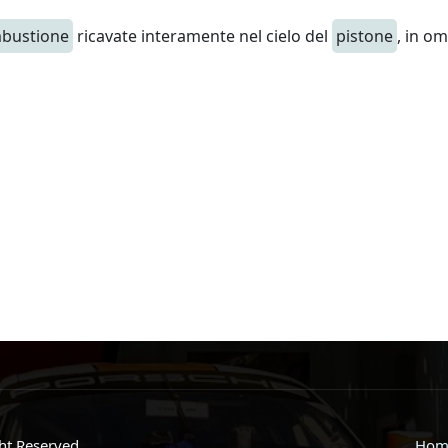
bustione
ricavate interamente nel cielo del
pistone
, in o
ght Reserved.
Hom