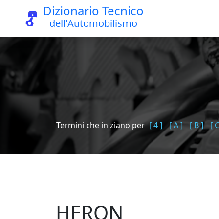
Dizionario Tecnico
dell'Automobilismo
Termini che iniziano per
[ 4 ]
[ A ]
[ B ]
[ C
HERON