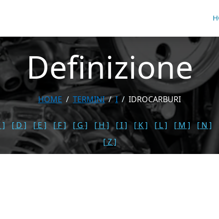
H
Definizione
HOME
TERMINI
I
IDROCARBURI
 ]
[ D ]
[ E ]
[ F ]
[ G ]
[ H ]
[ I ]
[ K ]
[ L ]
[ M ]
[ N ]
[ Z ]