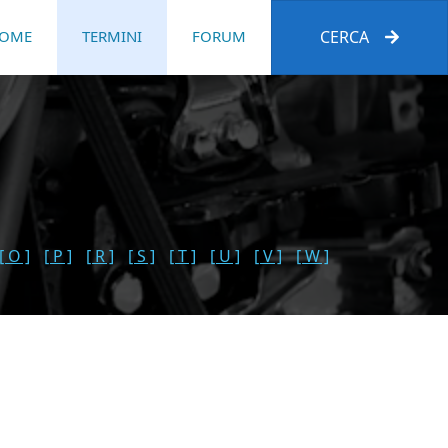
OME
TERMINI
FORUM
CERCA
[ O ]
[ P ]
[ R ]
[ S ]
[ T ]
[ U ]
[ V ]
[ W ]