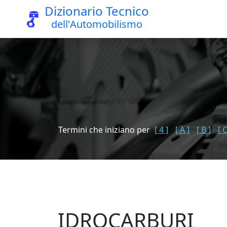
Dizionario Tecnico
dell'Automobilismo
Termini che iniziano per
[ 4 ]
[ A ]
[ B ]
[ C
IDROCARBURI