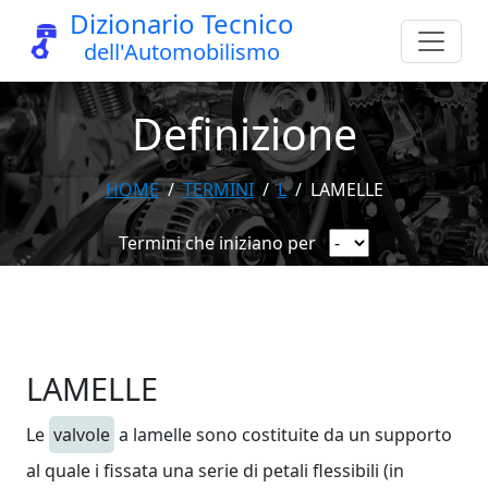
Dizionario Tecnico
dell'Automobilismo
Definizione
HOME
TERMINI
L
LAMELLE
Termini che iniziano per
LAMELLE
Le
valvole
a lamelle sono costituite da un supporto
al quale i fissata una serie di petali flessibili (in