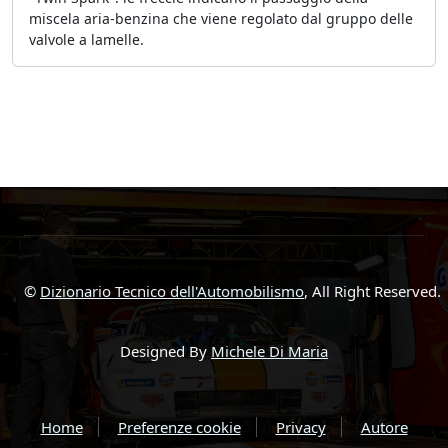
miscela aria-benzina che viene regolato dal gruppo delle
valvole a lamelle.
©
Dizionario Tecnico dell'Automobilismo
, All Right Reserved.
Designed By
Michele Di Maria
Home
Preferenze cookie
Privacy
Autore