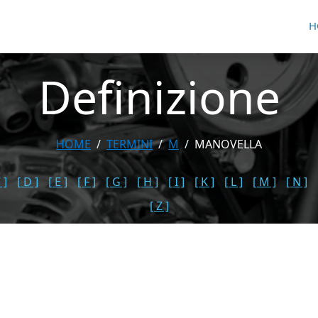
H
Definizione
HOME
TERMINI
M
MANOVELLA
 ]
[ D ]
[ E ]
[ F ]
[ G ]
[ H ]
[ I ]
[ K ]
[ L ]
[ M ]
[ N ]
[ Z ]