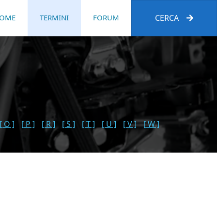
OME
TERMINI
FORUM
CERCA
[ O ]
[ P ]
[ R ]
[ S ]
[ T ]
[ U ]
[ V ]
[ W ]