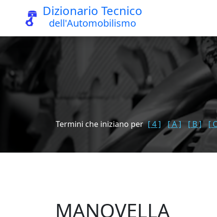
Dizionario Tecnico
dell'Automobilismo
Termini che iniziano per
[ 4 ]
[ A ]
[ B ]
[ C
MANOVELLA