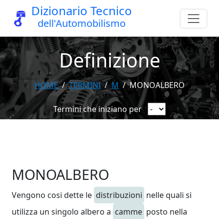
Dizionario Tecnico
dell'Automobilismo
Definizione
HOME
TERMINI
M
MONOALBERO
Termini che iniziano per
MONOALBERO
Vengono cosi dette le
distribuzioni
nelle quali si
utilizza un singolo albero a
camme
posto nella