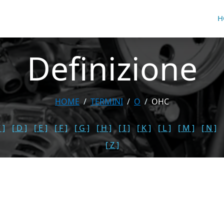
H
Definizione
HOME
TERMINI
O
OHC
 ]
[ D ]
[ E ]
[ F ]
[ G ]
[ H ]
[ I ]
[ K ]
[ L ]
[ M ]
[ N ]
[ Z ]