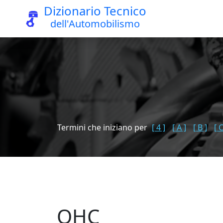
Dizionario Tecnico
dell'Automobilismo
Termini che iniziano per
[ 4 ]
[ A ]
[ B ]
[ C
OHC