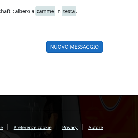
haft": albero a
camme
in
testa
.
NUOVO MESSAGGIO
e
Preferenze cookie
Privacy
Autore