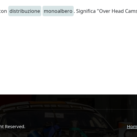
 con
distribuzione
monoalbero
. Significa "Over Head Cams
ght Reserved.
Hom