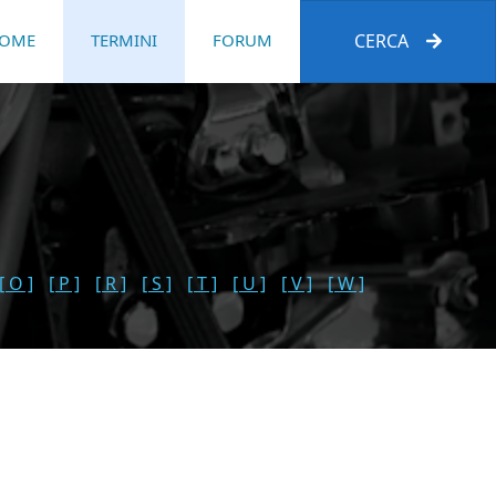
OME
TERMINI
FORUM
CERCA
[ O ]
[ P ]
[ R ]
[ S ]
[ T ]
[ U ]
[ V ]
[ W ]